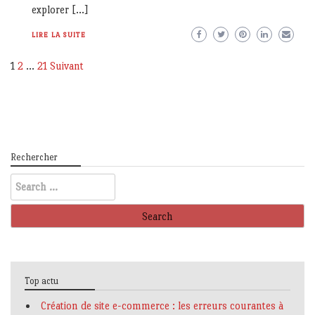
explorer […]
LIRE LA SUITE
Pagination
1
2
…
21
Suivant
des
publications
Rechercher
Search
for:
Top actu
Création de site e-commerce : les erreurs courantes à