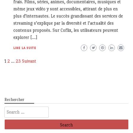
frais. Films, séries, animes, documentaires, musiques et
même jeux vidéo y sont accessibles, attirant de plus en
plus d’internautes. Le succès grandissant des services de
streaming s’explique par la diversité et l’actualité des
contenus proposés. Sur Coflix, les utilisateurs peuvent
explorer […]
LIRE LA SUITE
Pagination
1
2
…
23
Suivant
des
publications
Rechercher
Search
for: