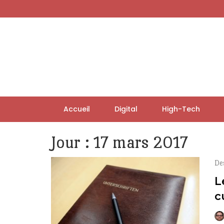
Skip
to
content
Accueil
Digital
High-Tech
Jour :
17 mars 2017
De
L
c